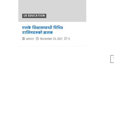
LK EDUCATION
एलके शिक्षासम्बन्धी विभिन्न
तालिमहरूको झलक
admin
November 25, 2021
0
P