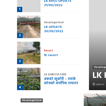
LK KHOJ UPDATE
31/05/2022
1
Uncategorized
LK UPDATE
30/05/2022
2
Resort
lk resort
यासमा एलके खोजका
3
Uncatego
LK 
LK AGRICULTURE
अकबरे खुर्सानी – एलके
खोजको अर्गानिक उत्पादन
adminc
4
Blog
Uncategorized
LK EDUCATION
अतिरिक्त अभ्यासमा एलके