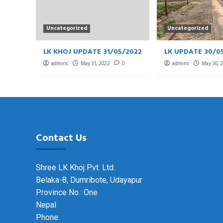
Uncategorized
Uncategorized
LK KHOJ UPDATE 31/05/2022
LK UPDATE 30/0
adminc
May 31, 2022
0
adminc
May 30, 
Contact Us
Shree LK Khoj Pvt. Ltd.
Belaka-8, Dumribote, Udayapur
Province No.: One
Nepal
Phone: