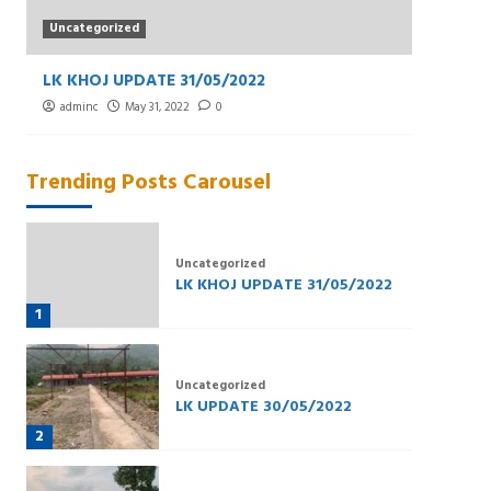
Uncategorized
Uncat
LK KHOJ UPDATE 31/05/2022
LK UP
adminc
May 31, 2022
0
admi
Trending Posts Carousel
Uncategorized
LK KHOJ UPDATE 31/05/2022
1
Uncategorized
LK UPDATE 30/05/2022
2