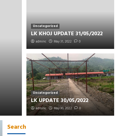
Uncategorized
LK KHOJ UPDATE 31/05/2022
adminc
May 31, 2022
0
Uncategorized
LK UPDATE 30/05/2022
Uncategorized
LK UPDATE 30/05/2022
adminc
adminc
May 30, 2022
May 30, 2022
0
0
Search