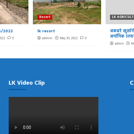
Resort
LK AGRICULT
5/2022
lk resort
अकबरे खुर्स
अर्गानिक उत्प
2022
0
adminc
May 30, 2022
0
admin
N
LK Video Clip
C