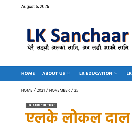
Skip
August 6, 2026
to
content
HOME
ABOUT US
LK EDUCATION
LK
HOME
2021
NOVEMBER
25
LK AGRICULTURE
एलके लोकल दाल 