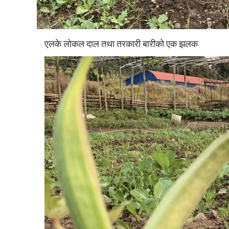
एलके लोकल दाल तथा तरकारी बारीको एक झलक