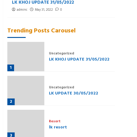
LK KHOJ UPDATE 31/05/2022
LK UP
adminc
May 31, 2022
0
admi
Trending Posts Carousel
Uncategorized
LK KHOJ UPDATE 31/05/2022
1
Uncategorized
LK UPDATE 30/05/2022
2
Resort
lk resort
3